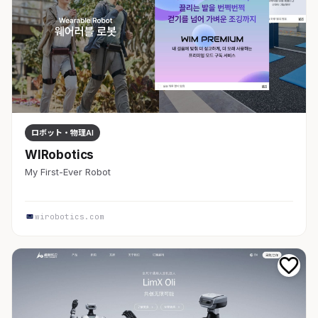
ロボット・物理AI
WIRobotics
My First-Ever Robot
wirobotics.com