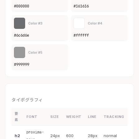
#000000
#161616
Color #3
Color #4
#6c6d6e
#ffffff
Color #5
#999999
タイポグラフィ
要
FONT
SIZE
WEIGHT
LINE
TRACKING
素
proxima-
h2
24px
600
28px
normal