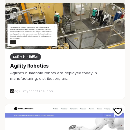
ロボット・物理AI
Agility Robotics
Agility's humanoid robots are deployed today in
manufacturing, distribution, an…
agilityrobotics.com