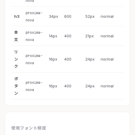
nova
proxima-
h3
34px
600
52px
normal
nova
本
proxima-
14px
400
21px
normal
文
nova
リ
proxima-
ン
16px
400
24px
normal
nova
ク
ボ
proxima-
タ
16px
400
24px
normal
nova
ン
使用フォント頻度