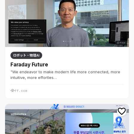
ロボット・物理AI
Faraday Future
"We endeavor to make modern life more connected, more
intuitive, more effortles…
ff.com