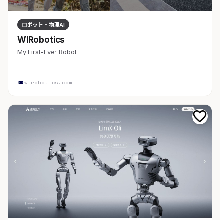
ロボット・物理AI
WIRobotics
My First-Ever Robot
wirobotics.com