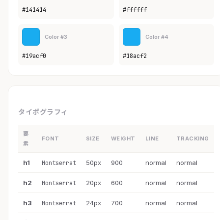
#141414
#ffffff
Color #3
Color #4
#19acf0
#18acf2
タイポグラフィ
要
FONT
SIZE
WEIGHT
LINE
TRACKING
素
h1
50px
900
normal
normal
Montserrat
h2
20px
600
normal
normal
Montserrat
h3
24px
700
normal
normal
Montserrat