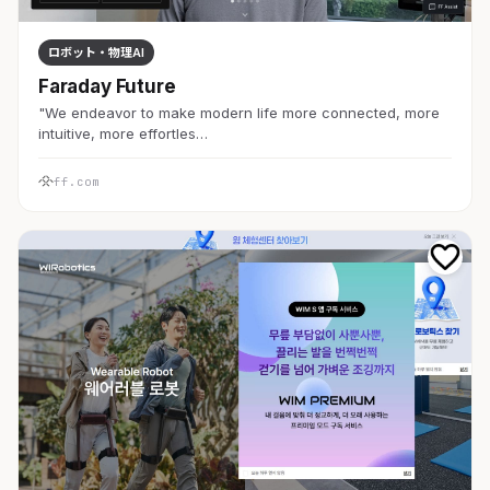
ロボット・物理AI
Faraday Future
"We endeavor to make modern life more connected, more
intuitive, more effortles…
ff.com