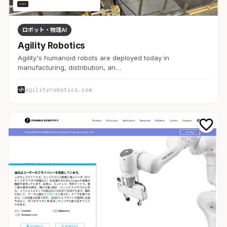
ロボット・物理AI
Agility Robotics
Agility's humanoid robots are deployed today in
manufacturing, distribution, an…
agilityrobotics.com