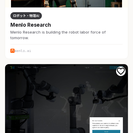
ロボット・物理AI
Menlo Research
Menlo Research is building the robot labor force of
tomorrow.
menlo.ai