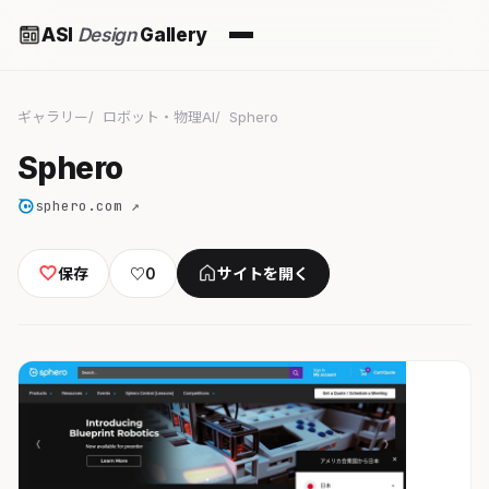
ASI
Design
Gallery
ギャラリー
ロボット・物理AI
Sphero
Sphero
sphero.com ↗
保存
♡
0
サイトを開く