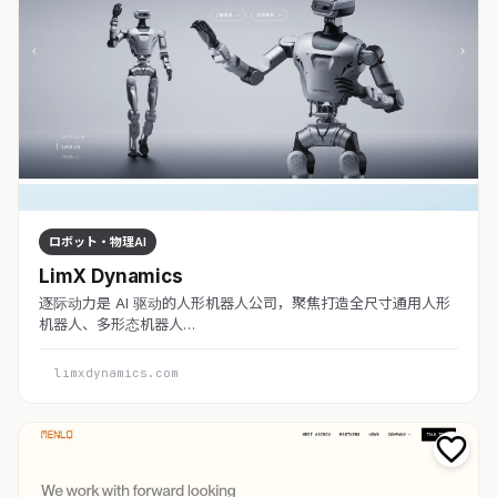
ロボット・物理AI
LimX Dynamics
逐际动力是 AI 驱动的人形机器人公司，聚焦打造全尺寸通用人形
机器人、多形态机器人…
limxdynamics.com