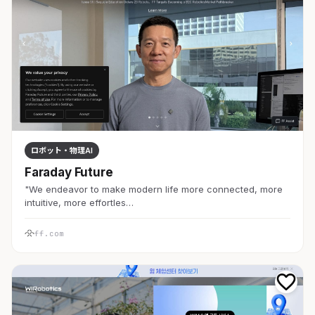
ロボット・物理AI
Faraday Future
"We endeavor to make modern life more connected, more
intuitive, more effortles…
ff.com