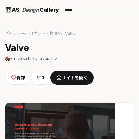
ASI
Design
Gallery
ギャラリー
ロボット・物理AI
Valve
Valve
valvesoftware.com ↗
保存
♡
0
サイトを開く