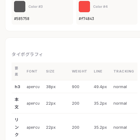
Color #3
Color #4
#585758
#f74843
タイポグラフィ
要
FONT
SIZE
WEIGHT
LINE
TRACKING
素
h3
38px
900
49.4px
normal
apercu
本
22px
200
35.2px
normal
apercu
文
リ
ン
22px
200
35.2px
normal
apercu
ク