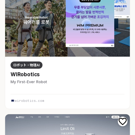
ロボット・物理AI
WIRobotics
My First-Ever Robot
wirobotics.com