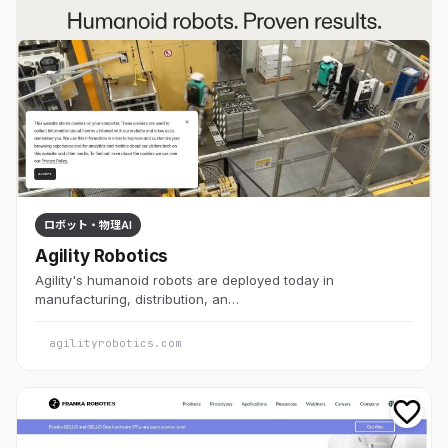
ロボット・物理AI
Agility Robotics
Agility's humanoid robots are deployed today in
manufacturing, distribution, an…
agilityrobotics.com