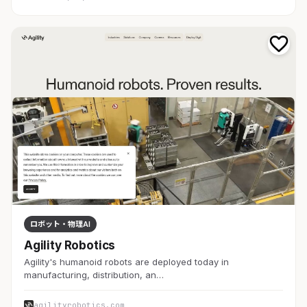
ロボット・物理AI
Agility Robotics
Agility's humanoid robots are deployed today in
manufacturing, distribution, an…
agilityrobotics.com