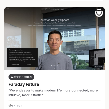
ロボット・物理AI
Faraday Future
"We endeavor to make modern life more connected, more
intuitive, more effortles…
ff.com