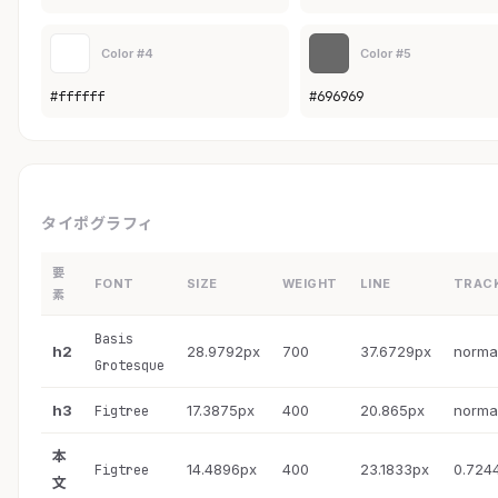
Color #4
Color #5
#ffffff
#696969
タイポグラフィ
要
FONT
SIZE
WEIGHT
LINE
TRAC
素
Basis
h2
28.9792px
700
37.6729px
norma
Grotesque
h3
17.3875px
400
20.865px
norma
Figtree
本
14.4896px
400
23.1833px
0.724
Figtree
文