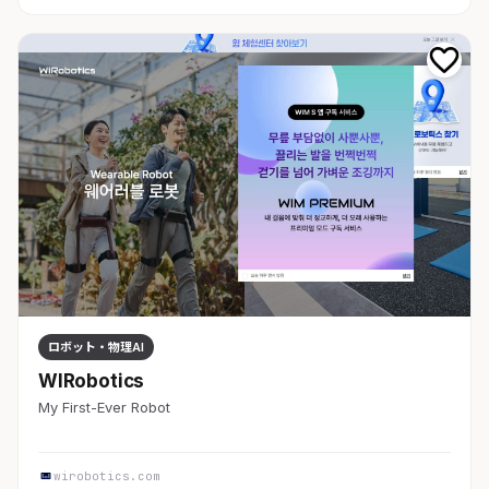
ロボット・物理AI
WIRobotics
My First-Ever Robot
wirobotics.com