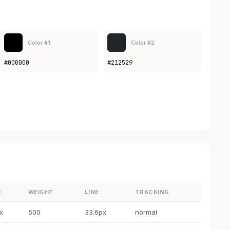
Color #1
Color #2
#000000
#212529
E
WEIGHT
LINE
TRACKING
x
500
33.6px
normal