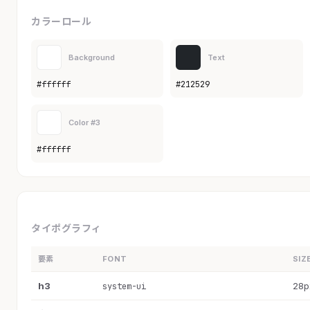
カラーロール
Background
Text
#ffffff
#212529
Color #3
#ffffff
タイポグラフィ
要素
FONT
SIZ
h3
28p
system-ui