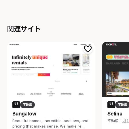
関連サイト
US
US
不動産
不動産
Bungalow
Selina
Beautiful homes, incredible locations, and
不動産 · 🇺
pricing that makes sense. We make re…