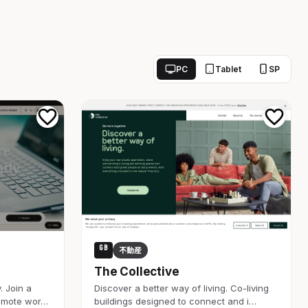
PC
Tablet
SP
GB
不動産
The Collective
. Join a
Discover a better way of living. Co-living
remote wor…
buildings designed to connect and i…