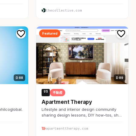
thecollective.com
Featured
D 88
D 89
US
不動産
Apartment Therapy
@hilcoglobal.
Lifestyle and interior design community
sharing design lessons, DIY how-tos, sh…
apartmenttherapy.com