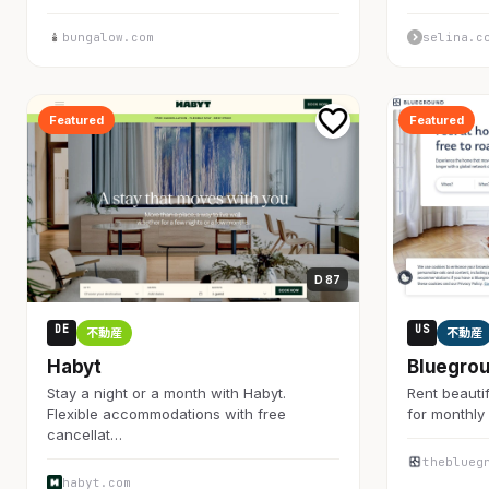
bungalow.com
selina.c
Featured
Featured
D 87
DE
US
不動産
不動産
Habyt
Bluegro
Stay a night or a month with Habyt.
Rent beautif
Flexible accommodations with free
for monthly 
cancellat…
theblueg
habyt.com