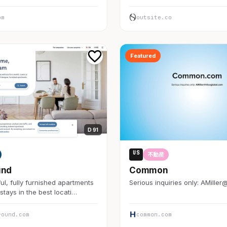
om
outsite.co
Featured
D 91
US
不動産
und
Common
ul, fully furnished apartments
Serious inquiries only: AMiller
stays in the best locati…
round.com
common.com