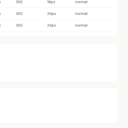
x
300
16px
normal
x
300
24px
normal
x
300
24px
normal