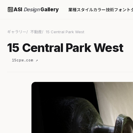
ASI
Design
Gallery
業種
スタイル
カラー
技術
フォント
ギャラリー
不動産
15 Central Park West
15 Central Park West
15cpw.com ↗