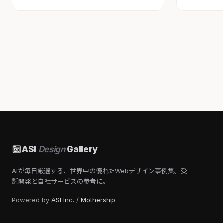
ASI
Design
Gallery
AIが毎日厳選する、世界中の優れたWebデザイン事例集。受
託開発と自社サービスの参考に。
Powered by
ASI Inc.
/
Mothership