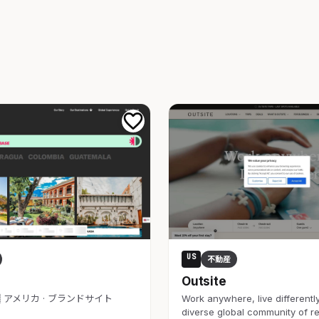
US
不動産
Outsite
🇸 アメリカ · ブランドサイト
Work anywhere, live differently
diverse global community of 