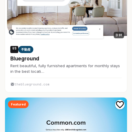
D 91
US
不動産
Blueground
Rent beautiful, fully furnished apartments for monthly stays
in the best locati…
theblueground.com
Featured