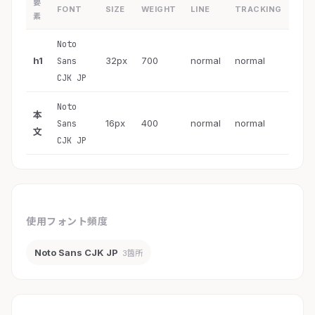
要
FONT
SIZE
WEIGHT
LINE
TRACKING
素
Noto
h1
32px
700
normal
normal
Sans
CJK JP
Noto
本
16px
400
normal
normal
Sans
文
CJK JP
使用フォント頻度
Noto Sans CJK JP
3箇所