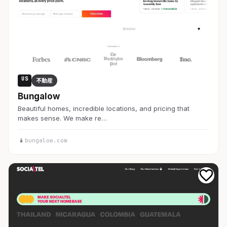
US
不動産
Bungalow
Beautiful homes, incredible locations, and pricing that
makes sense. We make re…
bungalow.com