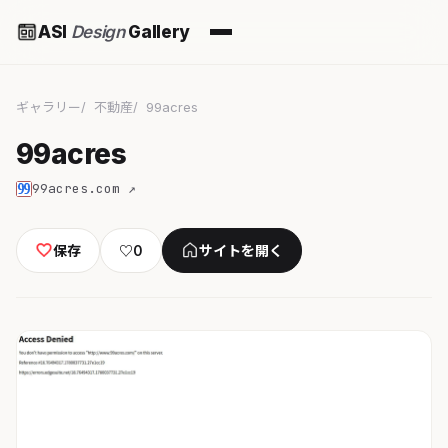
ASI
Design
Gallery
ギャラリー
不動産
99acres
99acres
99acres.com ↗
保存
♡
0
サイトを開く