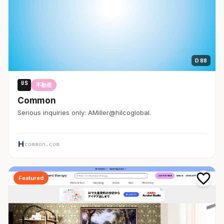
D 88
US
不動産
Common
Serious inquiries only: AMiller@hilcoglobal.
common.com
Featured