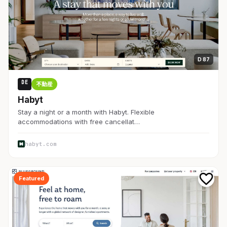
D 87
DE
不動産
Habyt
Stay a night or a month with Habyt. Flexible
accommodations with free cancellat…
habyt.com
Featured