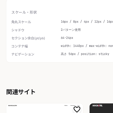
スケール・形状
16px / 8px / 4px / 12px / 16p
角丸スケール
2パターン使用
シャドウ
64-24px
セクション余白(pt/pb)
width: 1440px / max-width: no
コンテナ幅
高さ 56px / position: sticky
ナビゲーション
関連サイト