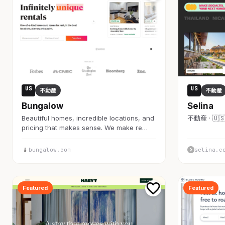
US
US
不動産
不動産
Bungalow
Selina
Beautiful homes, incredible locations, and
不動産 · 🇺
pricing that makes sense. We make re…
bungalow.com
selina.c
Featured
Featured