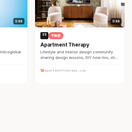
D 88
D 89
US
不動産
Apartment Therapy
@hilcoglobal.
Lifestyle and interior design community
sharing design lessons, DIY how-tos, sh…
apartmenttherapy.com