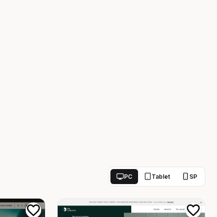
PC
Tablet
SP