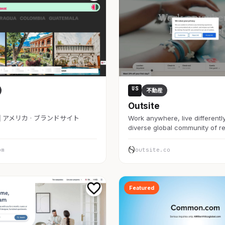
US
不動産
Outsite
🇸 アメリカ · ブランドサイト
Work anywhere, live differently
diverse global community of 
om
outsite.co
Featured