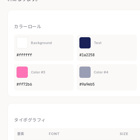
カラーロール
Background
Text
#ffffff
#1a2258
Color #3
Color #4
#ff72b6
#9a9eb5
タイポグラフィ
要素
FONT
SIZE