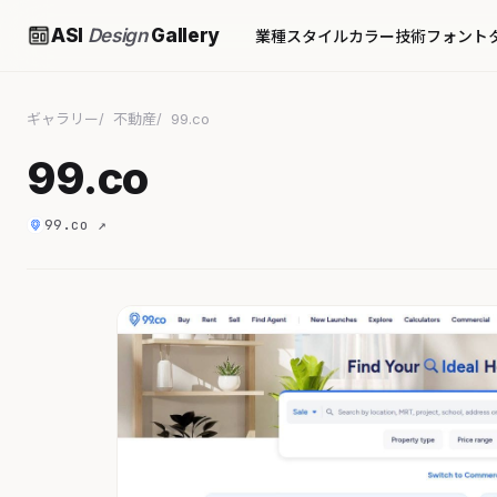
ASI
Design
Gallery
業種
スタイル
カラー
技術
フォント
ギャラリー
不動産
99.co
99.co
99.co ↗