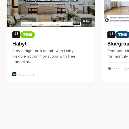
D 87
DE
US
不動産
不動産
Habyt
Bluegro
Stay a night or a month with Habyt.
Rent beautif
Flexible accommodations with free
for monthly 
cancellat…
theblueg
habyt.com