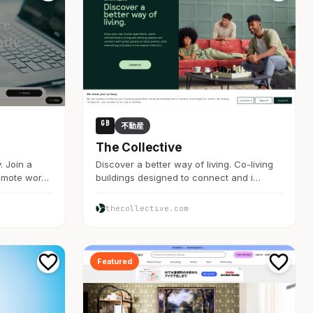
GB
不動産
The Collective
. Join a
Discover a better way of living. Co-living
remote wor…
buildings designed to connect and i…
thecollective.com
Featured