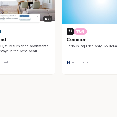
D 91
US
不動産
und
Common
ul, fully furnished apartments
Serious inquiries only: AMiller
stays in the best locati…
round.com
common.com