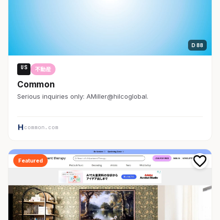
D 88
US
不動産
Common
Serious inquiries only: AMiller@hilcoglobal.
common.com
Featured