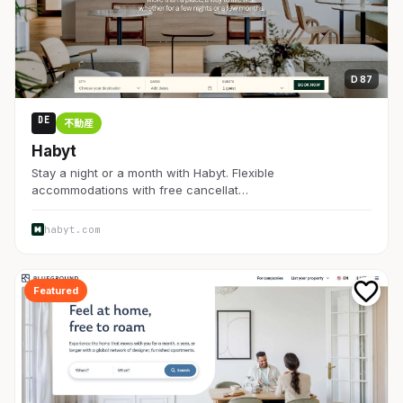
D 87
DE
不動産
Habyt
Stay a night or a month with Habyt. Flexible
accommodations with free cancellat…
habyt.com
Featured