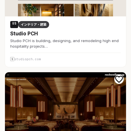
US
インテリア・建築
Studio PCH
Studio PCH is building, designing, and remodeling high end
hospitality projects…
studiopch.com