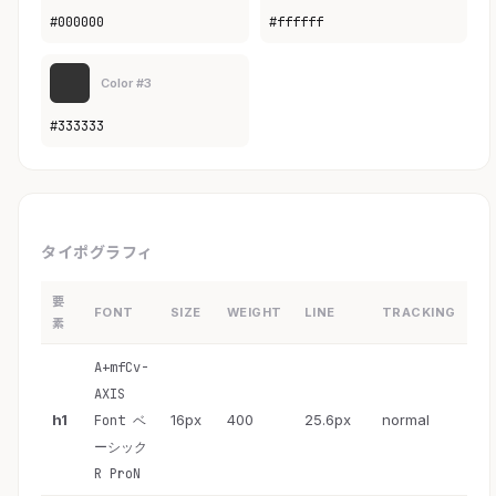
#000000
#ffffff
Color #3
#333333
タイポグラフィ
要
FONT
SIZE
WEIGHT
LINE
TRACKING
素
A+mfCv-
AXIS
h1
16px
400
25.6px
normal
Font ベ
ーシック
R ProN