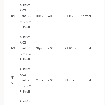
A+mfCv-
AXIS
h2
30px
400
50.1px
normal
Font ベ
ーシック
R ProN
A+mfCv-
AXIS
h3
18px
400
23.94px
normal
Font コ
ンデンス
B ProN
A+mfCv-
AXIS
本
24px
400
38.4px
normal
Font ベ
文
ーシック
R ProN
A+mfCv-