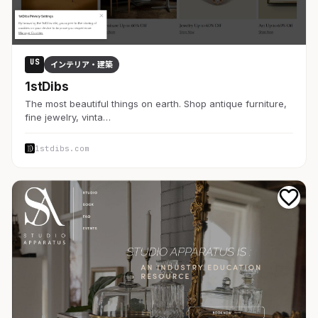
US
インテリア・建築
1stDibs
The most beautiful things on earth. Shop antique furniture,
fine jewelry, vinta…
1stdibs.com