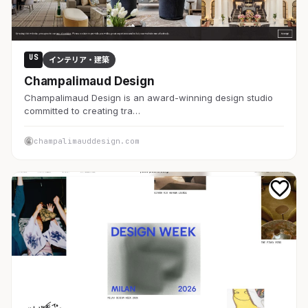
US
インテリア・建築
Champalimaud Design
Champalimaud Design is an award-winning design studio
committed to creating tra…
champalimauddesign.com