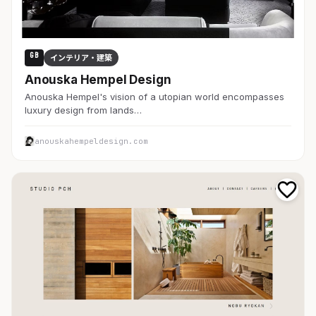
GB
インテリア・建築
Anouska Hempel Design
Anouska Hempel's vision of a utopian world encompasses
luxury design from lands…
anouskahempeldesign.com