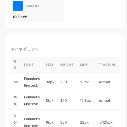
Color #3
#007aff
タイポグラフィ
要
FONT
SIZE
WEIGHT
LINE
TRACKING
素
Founders
h3
30px
300
33px
normal
Grotesk
本
Founders
18px
300
19.8px
normal
文
Grotesk
リ
Founders
ン
18px
300
22px
-0.125px
Grotesk