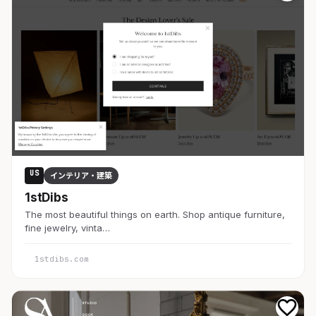
US
インテリア・建築
1stDibs
The most beautiful things on earth. Shop antique furniture,
fine jewelry, vinta…
1stdibs.com