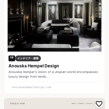
GB
インテリア・建築
Anouska Hempel Design
Anouska Hempel's vision of a utopian world encompasses
luxury design from lands…
anouskahempeldesign.com