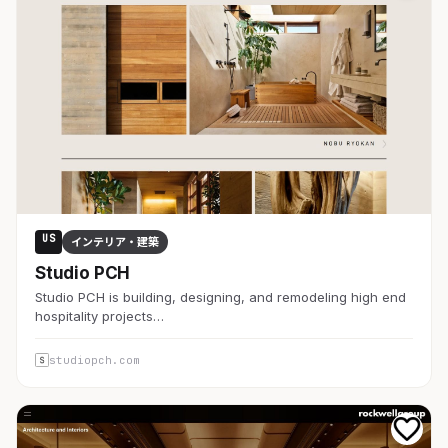
US
インテリア・建築
Studio PCH
Studio PCH is building, designing, and remodeling high end
hospitality projects…
studiopch.com