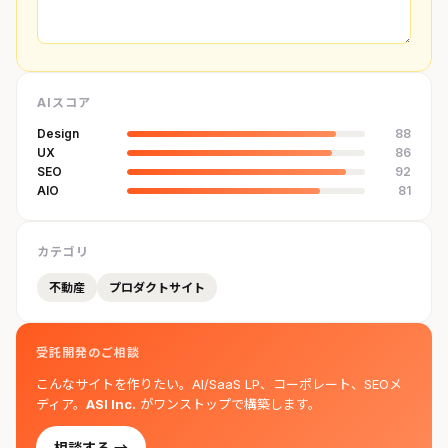
AIスコア
Design
88
UX
86
SEO
92
AIO
81
カテゴリ
不動産
プロダクトサイト
受託開発のご相談
こんなサイトを作りたい。AI/SaaS LP、コーポレート、SEOメ
ディア。
ASI Inc.
がワンストップで構築します。
相談する →