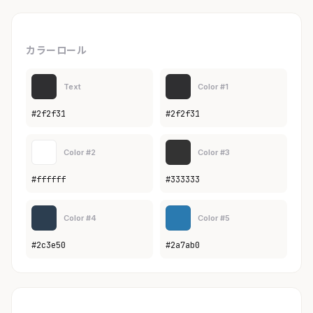
3. Trust Badges (60px高、グレー)

   - 「10,000+ companies trust Buildium」+ 顧客
ロゴ6社グレースケール

カラーロール
4. 機能セクション × 4 (各 480px高、bg白とbg-altを交
互)

   - レイアウトは交互（左テキスト/右UI ↔ 右テキスト/左
Text
Color #1
UI）

#2f2f31
#2f2f31
   - h2 + 3つのbullet + 製品UI screenshot

5. 料金プラン3階段

   - 中央プラン (Growth) を強調（border-primary + 
Color #2
Color #3
「Most Popular」バッジ）

   - 各カードに価格・含む機能リスト・CTA

#ffffff
#333333
6. Customer Stories (3カード、ホバーで浮く)

7. FAQ (Accordion, 5問)

Color #4
Color #5
8. Footer CTA バナー (primary bg, 白文字, h2 + 
button)

#2c3e50
#2a7ab0
9. Footer (4カラム、リンク群)

インタラクション: スクロール連動で各セクションフェードイ
ン (framer-motion whileInView)、CTAホバーで 