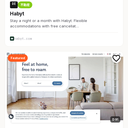
DE
不動産
Habyt
Stay a night or a month with Habyt. Flexible
accommodations with free cancellat…
habyt.com
Featured
D 91