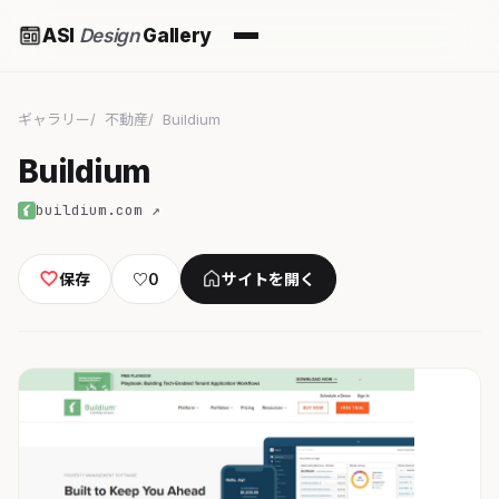
ASI
Design
Gallery
ギャラリー
不動産
Buildium
Buildium
buildium.com ↗
保存
♡
0
サイトを開く