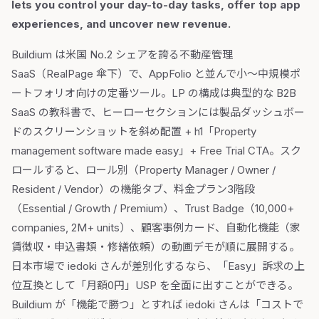
lets you control your day-to-day tasks, offer top app
experiences, and uncover new revenue.
Buildium は米国 No.2 シェアを誇る不動産管理
SaaS（RealPage 傘下）で、AppFolio と並んで小〜中規模ポ
ートフォリオ向けの定番ツール。LP の構成は典型的な B2B
SaaS の教科書で、ヒーローセクションには製品ダッシュボー
ドのスクリーンショットを斜め配置 + h1「Property
management software made easy」+ Free Trial CTA。スク
ロールすると、ロール別（Property Manager / Owner /
Resident / Vendor）の機能タブ、料金プラン3階段
（Essential / Growth / Premium）、Trust Badge（10,000+
companies, 2M+ units）、顧客事例カード、自動化機能（家
賃徴収・申込書類・修繕依頼）の動画デモが順に展開する。
日本市場で iedoki さんが差別化するなら、「Easy」訴求の上
位互換として「月額0円」USP を全面に出すことができる。
Buildium が「機能で勝つ」とすれば iedoki さんは「コストで