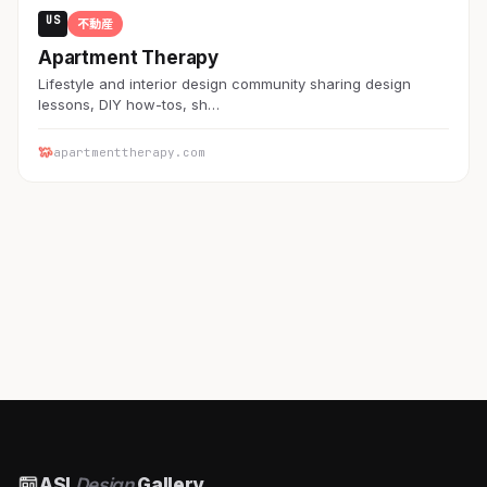
US
不動産
Apartment Therapy
Lifestyle and interior design community sharing design
lessons, DIY how-tos, sh…
apartmenttherapy.com
ASI
Design
Gallery