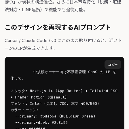
勝つ」が現状の構造優位。さらに日本市場特化（税務・宅建
法対応・LINE連携）で機能でも追従可能。
このデザインを再現するAIプロンプト
Cursor / Claude Code / v0 にこのまま貼り付けると、近いト
ーンのLPが生成できます。
コピー
中規模オーナー向け不動産管理 SaaS の LP を
作って。

スタック: Next.js 14 (App Router) + Tailwind CSS 
+ Framer Motion (微small)

フォント: Inter (見出し 700, 本文 400/500)

カラートークン:

  --primary: #3da66a (Buildium Green)

  --primary-dark: #2c8a55

  --bg: #ffffff
