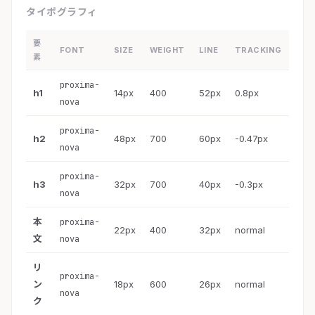
shadow 強化、料金カードホバーで scale-105。

タイポグラフィ
SEO: title「Property Management Software | 
要
YourBrand」、og:image はヒーロー、構造化データ 
FONT
SIZE
WEIGHT
LINE
TRACKING
素
Product + Organization 出力。        
proxima-
h1
14px
400
52px
0.8px
nova
proxima-
h2
48px
700
60px
-0.47px
nova
proxima-
h3
32px
700
40px
-0.3px
nova
本
proxima-
22px
400
32px
normal
文
nova
リ
proxima-
ン
18px
600
26px
normal
nova
ク