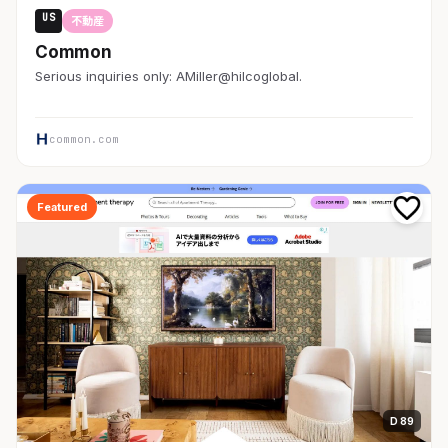
US
不動産
Common
Serious inquiries only: AMiller@hilcoglobal.
common.com
Featured
D 89