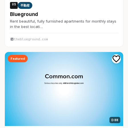
US
不動産
Blueground
Rent beautiful, fully furnished apartments for monthly stays
in the best locati…
theblueground.com
Featured
D 88