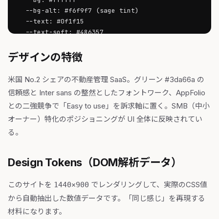
  --bg-alt: #f6f9f7 (sage tint)

  --text: #0f1f15

  --text-soft: #486357

  --border: #e5ebe7

デザインの特徴
レイアウトグリッド: 12カラム、コンテナmax-width 
1200px、左右余白 24px

米国 No.2 シェアの不動産管理 SaaS。グリーン #3da66a の
信頼感と Inter sans の整然としたフォントワーク、AppFolio
セクション構成:

との二強競争で「Easy to use」を訴求軸に置く。SMB（中小
1. Sticky Nav (60px高、白bg + drop-shadow on 
scroll)

オーナー）特化のポジショニングが UI 全体に反映されてい
   - logo / Features / Pricing / Resources / 
る。
Login / Get Started (primary btn)

2. Hero (640px高、bg-alt)

Design Tokens（DOM解析データ）
   - 左50%: Eyebrow tag「Property Management 
Software」+ h1「Easy property management for 
landlords and PMs」(56px Inter 700) + lead 18px 
このサイトを
でレンダリングして、実際のCSS値
1440×900
+ CTA2つ (primary + secondary outline)

から自動抽出した数値データです。「同じ感じ」を再現する
   - 右50%: 製品ダッシュボードの斜め配置スクリーンショ
材料になります。
ット (rotate-3 transform), shadow-2xl
