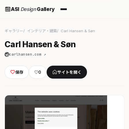
ASI
Design
Gallery
ギャラリー
インテリア・建築
Carl Hansen & Søn
Carl Hansen & Søn
carlhansen.com ↗
保存
♡
0
サイトを開く