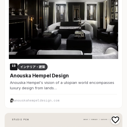
GB
インテリア・建築
Anouska Hempel Design
Anouska Hempel's vision of a utopian world encompasses
luxury design from lands…
anouskahempeldesign.com