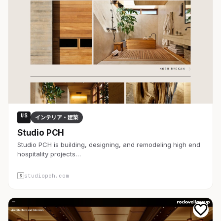
US
インテリア・建築
Studio PCH
Studio PCH is building, designing, and remodeling high end
hospitality projects…
studiopch.com