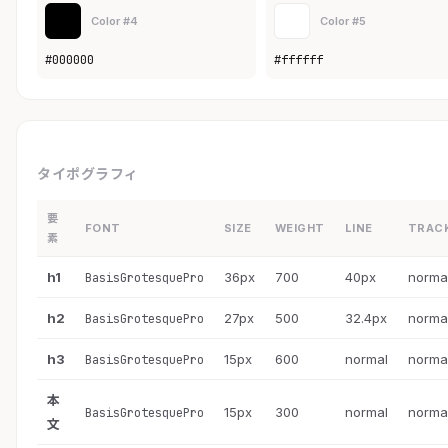
Color #4
Color #5
#000000
#ffffff
タイポグラフィ
要
FONT
SIZE
WEIGHT
LINE
TRAC
素
h1
36px
700
40px
norma
BasisGrotesquePro
h2
27px
500
32.4px
norma
BasisGrotesquePro
h3
15px
600
normal
norma
BasisGrotesquePro
本
15px
300
normal
norma
BasisGrotesquePro
文