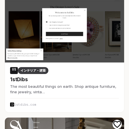
US
インテリア・建築
1stDibs
The most beautiful things on earth. Shop antique furniture,
fine jewelry, vinta…
1stdibs.com