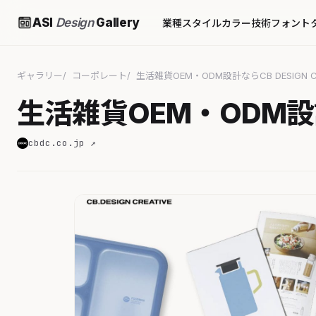
ASI
Design
Gallery
業種
スタイル
カラー
技術
フォント
ギャラリー
コーポレート
生活雑貨OEM・ODM設計ならCB DESIGN CR
生活雑貨OEM・ODM設計な
cbdc.co.jp ↗