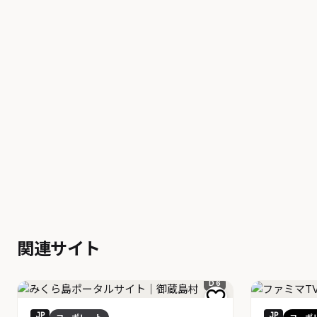
関連サイト
D 6
JP
JP