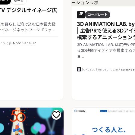
レート
ダーク
TV デジタルサイネージ広
JP
コーポレート
3D ANIMATION LAB. by
0万人の暮らしに溶け込む日本最大級
サイネージネットワーク『ファ…
| 広告PRで使える3Dア
模索するアニメーション
.co.jp
· Noto Sans JP
3D ANIMATION LAB. は広告
る3D映像アイディアを模索する
ョ…
3d-lab.funtech.inc
· sans-ser