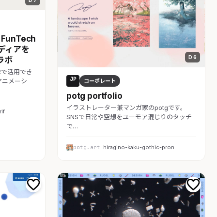
 FunTech
イディアを
D 6
ラボ
やPRで活用でき
JP
アニメーシ
コーポレート
potg portfolio
イラストレーター兼マンガ家のpotgです。
if
SNSで日常や空想をユーモア混じりのタッチ
で…
potg.art
· hiragino-kaku-gothic-pron