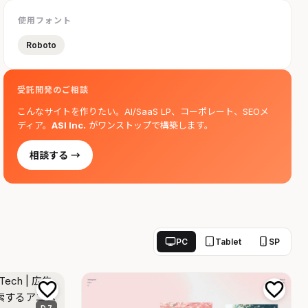
使用フォント
Roboto
受託開発のご相談
こんなサイトを作りたい。AI/SaaS LP、コーポレート、SEOメ
ディア。
ASI Inc.
がワンストップで構築します。
相談する →
PC
Tablet
SP
D 7