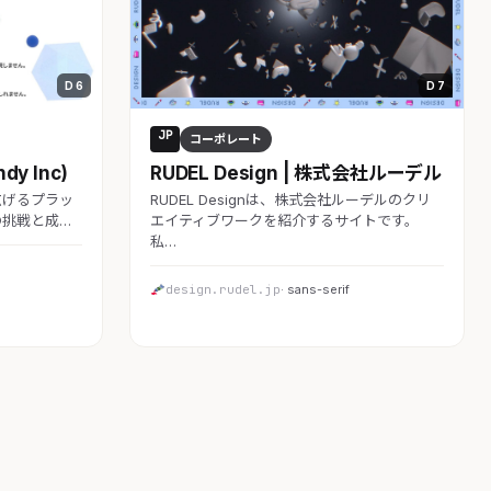
D 6
D 7
JP
コーポレート
y Inc)
RUDEL Design | 株式会社ルーデル
広げるプラッ
RUDEL Designは、株式会社ルーデルのクリ
の挑戦と成…
エイティブワークを紹介するサイトです。
私…
design.rudel.jp
· sans-serif