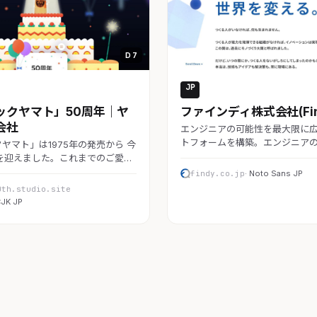
D 7
JP
コーポレート
ックヤマト」50周年｜ヤ
ファインディ株式会社(Find
会社
エンジニアの可能性を最大限に
トフォームを構築。エンジニア
ヤマト」は1975年の発売から 今
を迎えました。これまでのご愛…
findy.co.jp
· Noto Sans JP
0th.studio.site
CJK JP