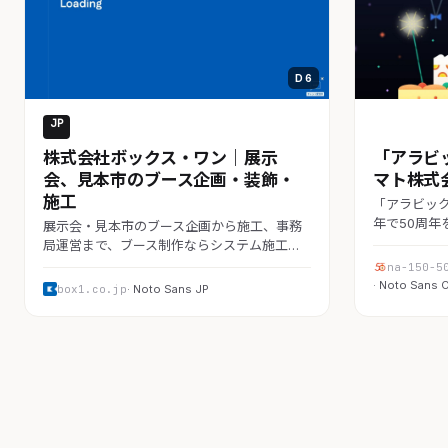
D 6
JP
コーポレート
コーポレート
株式会社ボックス・ワン｜展示
「アラビ
会、見本市のブース企画・装飾・
マト株式
施工
「アラビック
年で50周年
展示会・見本市のブース企画から施工、事務
局運営まで、ブース制作ならシステム施工…
na-150-5
· Noto Sans 
box1.co.jp
· Noto Sans JP