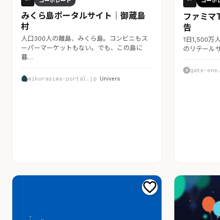
コーポレート
コーポ
みくら島ポータルサイト｜御蔵島
ファミマ
村
告
人口300人の離島、みくら島。コンビニもス
1日1,50
ーパーマーケットもない。でも、この島に
のリテール
暮…
gate-one
mikurasima-portal.jp
· Univers