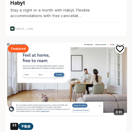
Habyt
Stay a night or a month with Habyt. Flexible
accommodations with free cancellat…
habyt.com
Featured
D 91
US
不動産