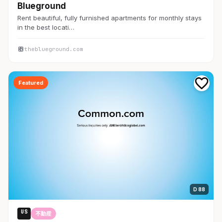
Blueground
Rent beautiful, fully furnished apartments for monthly stays
in the best locati…
theblueground.com
Featured
D 88
US
不動産