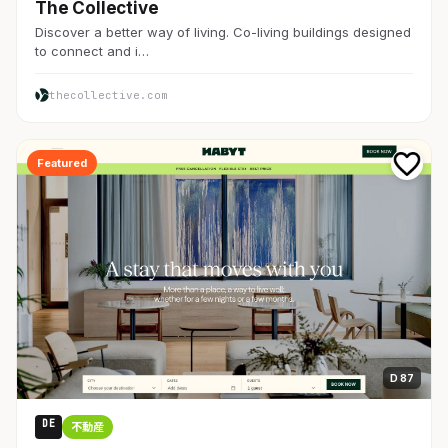
The Collective
Discover a better way of living. Co-living buildings designed
to connect and i…
thecollective.com
Featured
D 87
DE
不動産