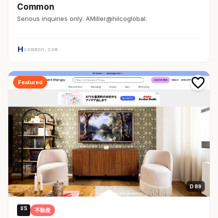
Common
Serious inquiries only: AMiller@hilcoglobal.
common.com
Featured
D 89
US
不動産