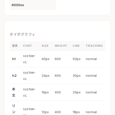
#0000ee
タイポグラフィ
要素
FONT
SIZE
WEIGHT
LINE
TRACKING
system-
h1
40px
600
50px
normal
ui
system-
h2
24px
600
30px
normal
ui
本
system-
16px
400
24px
normal
文
ui
リ
system-
ン
12px
400
18px
normal