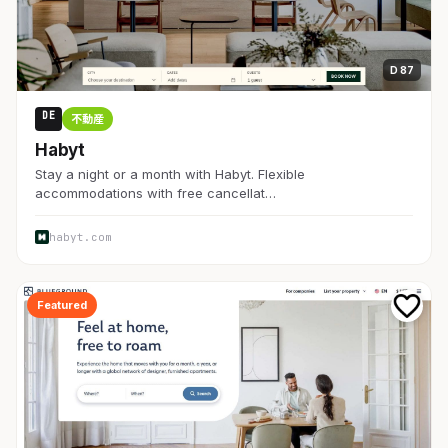
D 87
DE
不動産
Habyt
Stay a night or a month with Habyt. Flexible
accommodations with free cancellat…
habyt.com
Featured