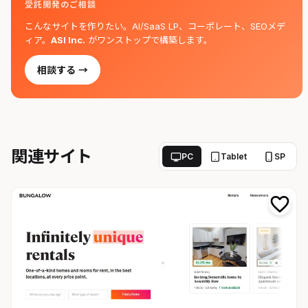
受託開発のご相談
こんなサイトを作りたい。AI/SaaS LP、コーポレート、SEOメデ
ィア。
ASI Inc.
がワンストップで構築します。
相談する →
関連サイト
PC
Tablet
SP