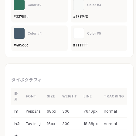
Color #2
Color #3
#33755e
#f8f9f8
Color #4
Color #5
#485c6c
#ffffff
タイポグラフィ
要
FONT
SIZE
WEIGHT
LINE
TRACKING
素
h1
68px
300
76.16px
normal
Poppins
h2
16px
300
18.88px
normal
Taviraj