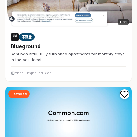
D 91
US
不動産
Blueground
Rent beautiful, fully furnished apartments for monthly stays
in the best locati…
theblueground.com
Featured