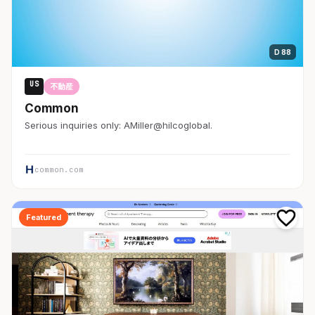
D 88
US
不動産
Common
Serious inquiries only: AMiller@hilcoglobal.
common.com
Featured