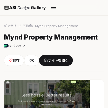
ASI
Design
Gallery
ギャラリー
不動産
Mynd Property Management
Mynd Property Management
mynd.co ↗
保存
♡
0
サイトを開く