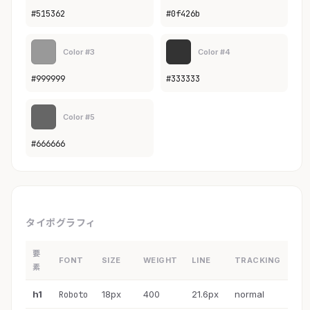
#515362
#0f426b
Color #3
Color #4
#999999
#333333
Color #5
#666666
タイポグラフィ
要
FONT
SIZE
WEIGHT
LINE
TRACKING
素
h1
18px
400
21.6px
normal
Roboto