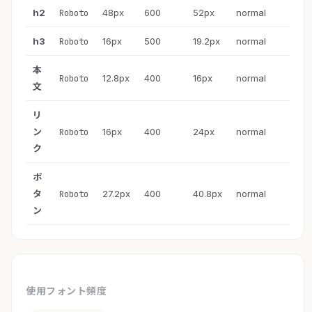
h2
48px
600
52px
normal
Roboto
h3
16px
500
19.2px
normal
Roboto
本
12.8px
400
16px
normal
Roboto
文
リ
ン
16px
400
24px
normal
Roboto
ク
ボ
タ
27.2px
400
40.8px
normal
Roboto
ン
使用フォント頻度