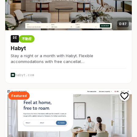
D 87
DE
不動産
Habyt
Stay a night or a month with Habyt. Flexible
accommodations with free cancellat…
habyt.com
Featured