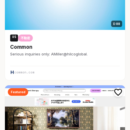
D 88
US
不動産
Common
Serious inquiries only: AMiller@hilcoglobal.
common.com
Featured