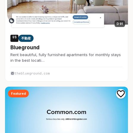
D 91
US
不動産
Blueground
Rent beautiful, fully furnished apartments for monthly stays
in the best locati…
theblueground.com
Featured