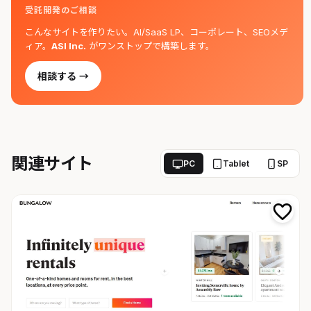
受託開発のご相談
こんなサイトを作りたい。AI/SaaS LP、コーポレート、SEOメデ
ィア。
ASI Inc.
がワンストップで構築します。
相談する →
関連サイト
PC
Tablet
SP