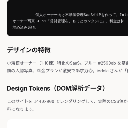
個人オーナー向け不動産管理SaaSのLPを作って。Inte
オーナー写真 + h1「賃貸管理を、もっとカンタンに」。料金は$1-19
埋め込み必須。        
デザインの特徴
小規模オーナー（1-10棟）特化のSaaS。ブルー #2563eb を
顔の人物写真、料金プランが激安で訴求力◎。iedoki さん
Design Tokens（DOM解析データ）
このサイトを
でレンダリングして、実際のCSS値
1440×900
料になります。