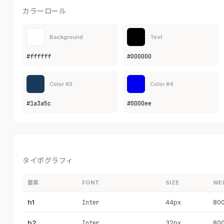
カラーロール
Background
Text
#ffffff
#000000
Color #3
Color #4
#1a3a5c
#0000ee
タイポグラフィ
要素
FONT
SIZE
WE
h1
44px
80
Inter
h2
32px
80
Inter