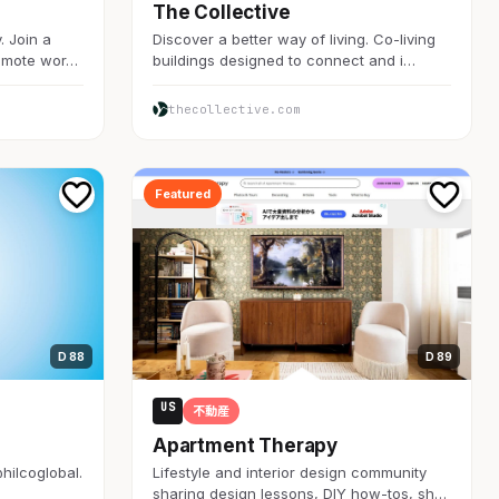
The Collective
. Join a
Discover a better way of living. Co-living
remote wor…
buildings designed to connect and i…
thecollective.com
Featured
D 88
D 89
US
不動産
Apartment Therapy
@hilcoglobal.
Lifestyle and interior design community
sharing design lessons, DIY how-tos, sh…