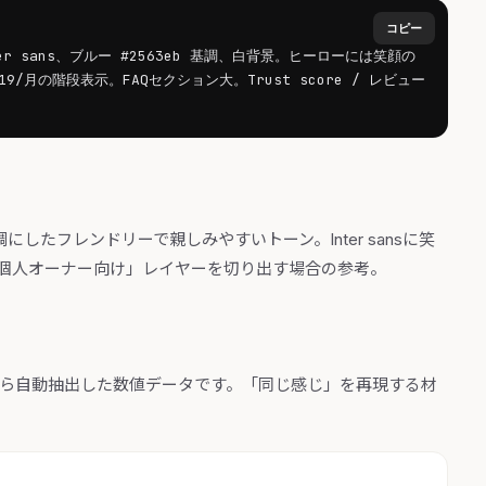
コピー
r sans、ブルー #2563eb 基調、白背景。ヒーローには笑顔の
/月の階段表示。FAQセクション大。Trust score / レビュー
基調にしたフレンドリーで親しみやすいトーン。Inter sansに笑
が「個人オーナー向け」レイヤーを切り出す場合の参考。
から自動抽出した数値データです。「同じ感じ」を再現する材