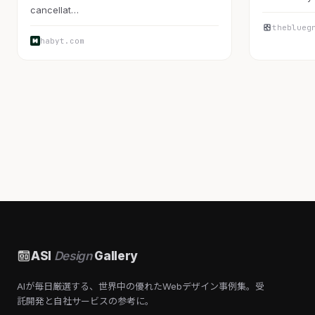
cancellat…
theblueg
habyt.com
ASI
Design
Gallery
AIが毎日厳選する、世界中の優れたWebデザイン事例集。受
託開発と自社サービスの参考に。