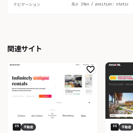
高さ 19px / position: static
ナビゲーション
関連サイト
US
US
不動産
不動産