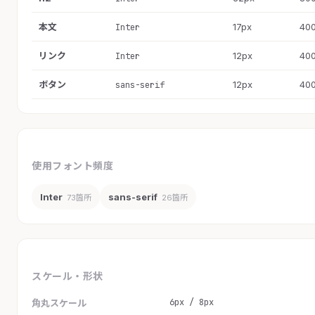
本文
17px
40
Inter
リンク
12px
40
Inter
ボタン
12px
40
sans-serif
使用フォント頻度
Inter
sans-serif
73箇所
26箇所
スケール・形状
6px / 8px
角丸スケール