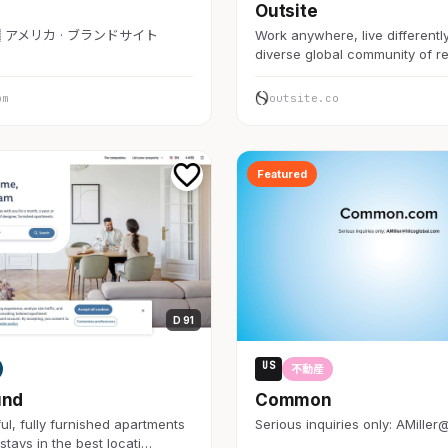
Outsite
🇸 アメリカ · ブランドサイト
Work anywhere, live differently
diverse global community of 
om
outsite.co
Featured
D 91
US
不動産
und
Common
ul, fully furnished apartments
Serious inquiries only: AMiller
stays in the best locati…