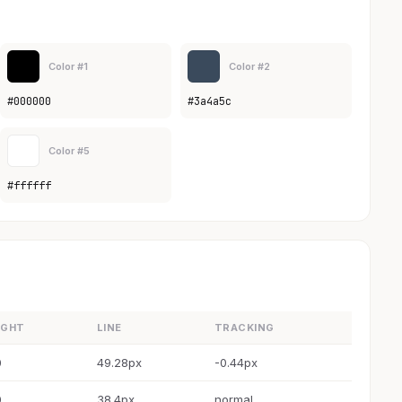
Color #1
Color #2
#000000
#3a4a5c
Color #5
#ffffff
IGHT
LINE
TRACKING
0
49.28px
-0.44px
0
38.4px
normal