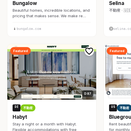
Bungalow
Selina
Beautiful homes, incredible locations, and
不動産 · 🇺
pricing that makes sense. We make re…
bungalow.com
selina.c
Featured
Featured
D 87
DE
US
不動産
不動産
Habyt
Bluegro
Stay a night or a month with Habyt.
Rent beautif
Flexible accommodations with free
for monthly 