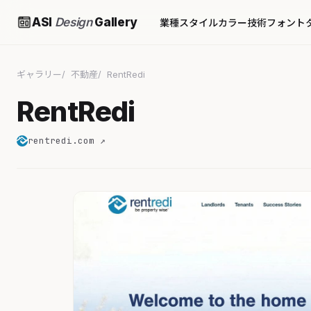
ASI
Design
Gallery
業種
スタイル
カラー
技術
フォント
ギャラリー
不動産
RentRedi
RentRedi
rentredi.com ↗