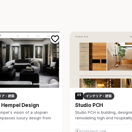
US
リア・建築
インテリア・建築
 Hempel Design
Studio PCH
pel's vision of a utopian
Studio PCH is building, design
mpasses luxury design from
remodeling high end hospitalit
studiopch.com