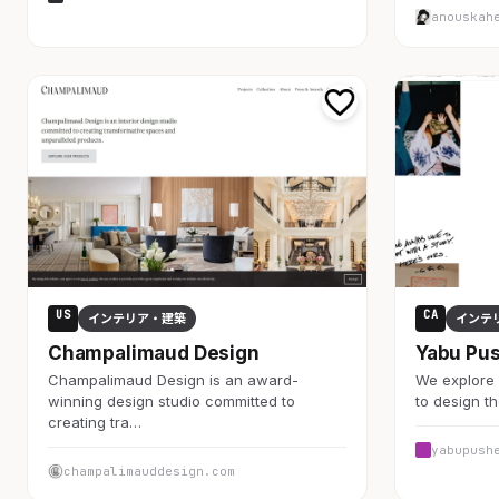
anouskah
US
CA
インテリア・建築
インテ
Champalimaud Design
Yabu Pu
Champalimaud Design is an award-
We explore 
winning design studio committed to
to design th
creating tra…
yabupush
champalimauddesign.com