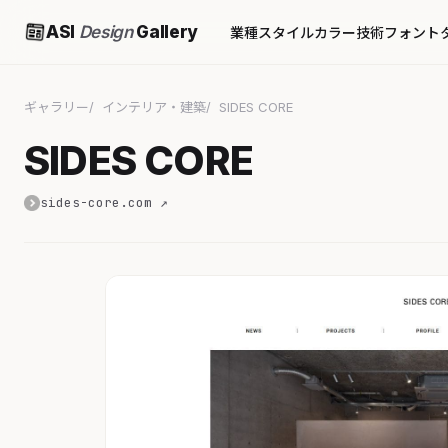
ASI
Design
Gallery
業種
スタイル
カラー
技術
フォント
ギャラリー
インテリア・建築
SIDES CORE
SIDES CORE
sides-core.com ↗