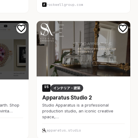
rockwellgroup.com
US
インテリア・建築
Apparatus Studio 2
arth. Shop
Studio Apparatus is a professional
 vinta…
production studio, an iconic creative
space,…
apparatus.studio