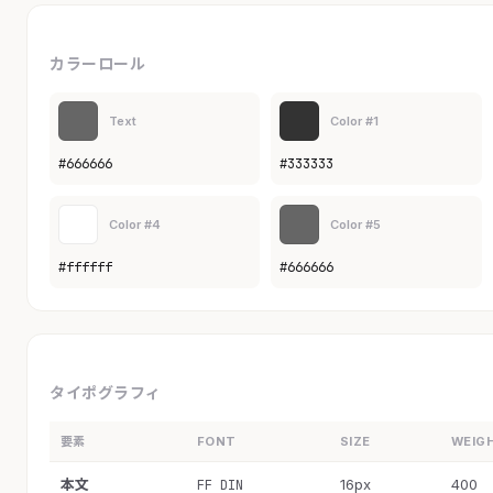
カラーロール
Text
Color #1
#666666
#333333
Color #4
Color #5
#ffffff
#666666
タイポグラフィ
要素
FONT
SIZE
WEIG
本文
16px
400
FF DIN