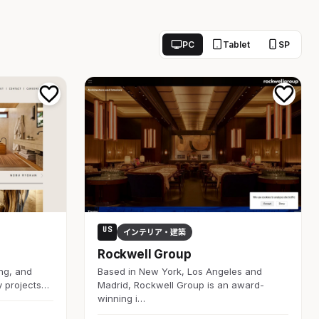
PC
Tablet
SP
US
インテリア・建築
Rockwell Group
ing, and
Based in New York, Los Angeles and
y projects…
Madrid, Rockwell Group is an award-
winning i…