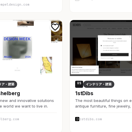
empeldesign.com
US
リア・建築
インテリア・建築
shelberg
1stDibs
new and innovative solutions
The most beautiful things on e
e world we want to live in.
antique furniture, fine jewelry,
elberg.com
1stdibs.com