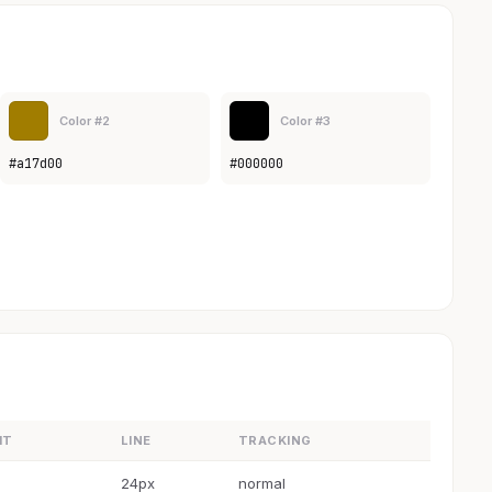
Color #2
Color #3
#a17d00
#000000
HT
LINE
TRACKING
24px
normal