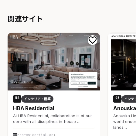
関連サイト
US
GB
インテリア・建築
インテ
HBA Residential
Anouska
At HBA Residential, collaboration is at our
Anouska Hem
core with all disciplines in-house …
world enco
lands…
hbaresidential.com