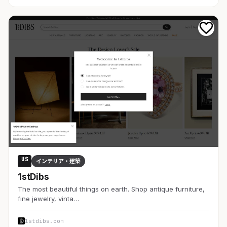
US
インテリア・建築
1stDibs
The most beautiful things on earth. Shop antique furniture,
fine jewelry, vinta…
1stdibs.com