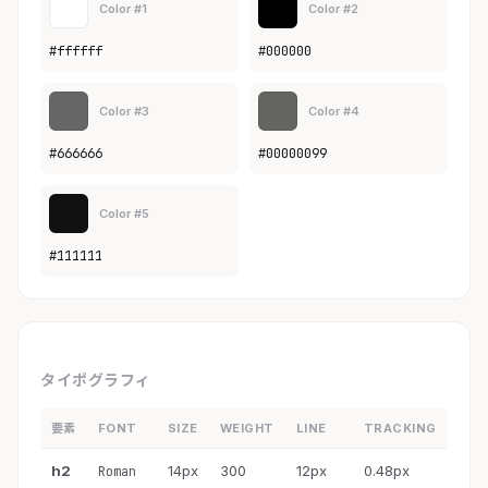
Color #1
Color #2
#ffffff
#000000
Color #3
Color #4
#666666
#00000099
Color #5
#111111
タイポグラフィ
要素
FONT
SIZE
WEIGHT
LINE
TRACKING
h2
14px
300
12px
0.48px
Roman