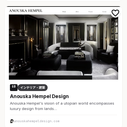
GB
インテリア・建築
Anouska Hempel Design
Anouska Hempel's vision of a utopian world encompasses
luxury design from lands…
anouskahempeldesign.com