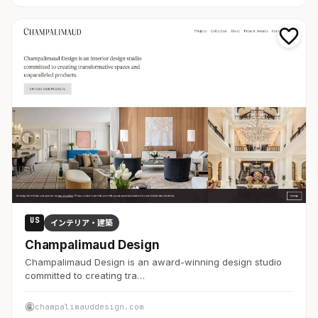
US
インテリア・建築
Champalimaud Design
Champalimaud Design is an award-winning design studio
committed to creating tra…
champalimauddesign.com