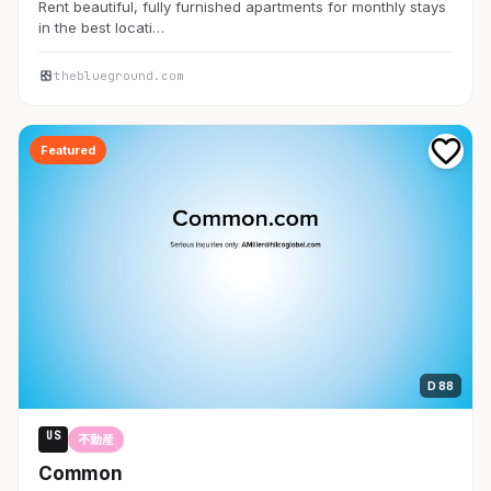
Rent beautiful, fully furnished apartments for monthly stays
in the best locati…
theblueground.com
Featured
D 88
US
不動産
Common