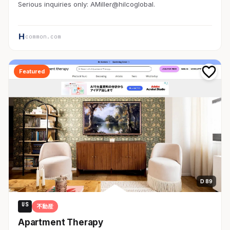
Serious inquiries only: AMiller@hilcoglobal.
common.com
Featured
D 89
US
不動産
Apartment Therapy