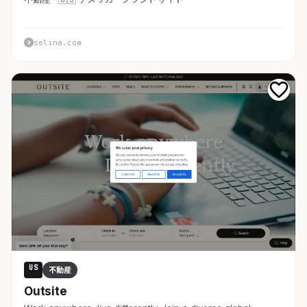
selina.com
US
不動産
Outsite