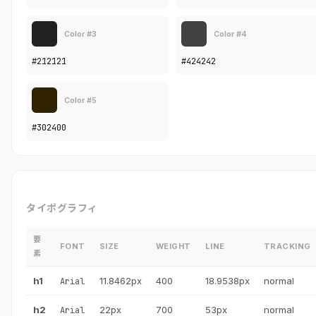
Color #3
Color #4
#212121
#424242
Color #5
#302400
タイポグラフィ
要
FONT
SIZE
WEIGHT
LINE
TRACKING
素
h1
11.8462px
400
18.9538px
normal
Arial
h2
22px
700
53px
normal
Arial