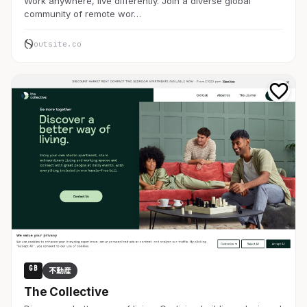
Work anywhere, live differently. Join a diverse global
community of remote wor…
outsite.co
GB
不動産
The Collective