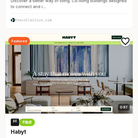
Discover a better way of living. Co-living buildings designed
to connect and i…
thecollective.com
Featured
D 87
DE
不動産
Habyt