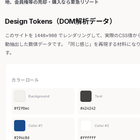
地、会員権等の売却・購入なら東急リゾート
Design Tokens（DOM解析データ）
このサイトを
でレンダリングして、実際のCSS値か
1440×900
動抽出した数値データです。「同じ感じ」を再現する材料にな
す。
カラーロール
Background
Text
#f2f0ec
#424242
Color #1
Color #2
#194c8d
#ffffff