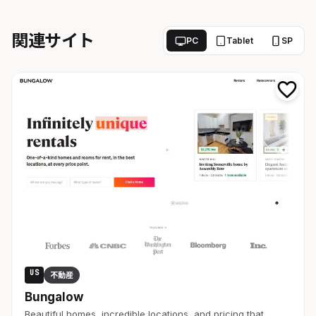
関連サイト
PC
Tablet
SP
US
不動産
Bungalow
Beautiful homes, incredible locations, and pricing that