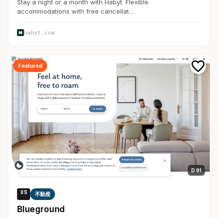
Stay a night or a month with Habyt. Flexible
accommodations with free cancellat…
habyt.com
Featured
D 91
US
不動産
Blueground