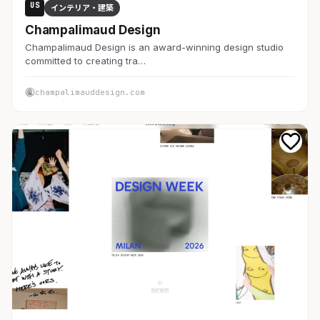
US
インテリア・建築
Champalimaud Design
Champalimaud Design is an award-winning design studio
committed to creating tra…
champalimauddesign.com