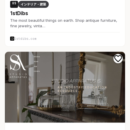
US
インテリア・建築
1stDibs
The most beautiful things on earth. Shop antique furniture,
fine jewelry, vinta…
1stdibs.com