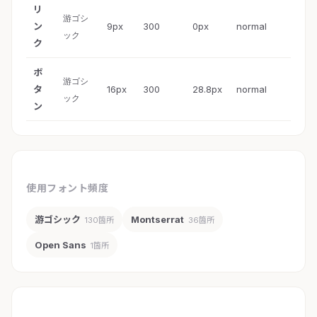
リ
游ゴシ
ン
9px
300
0px
normal
ック
ク
ボ
游ゴシ
タ
16px
300
28.8px
normal
ック
ン
使用フォント頻度
游ゴシック
Montserrat
130箇所
36箇所
Open Sans
1箇所