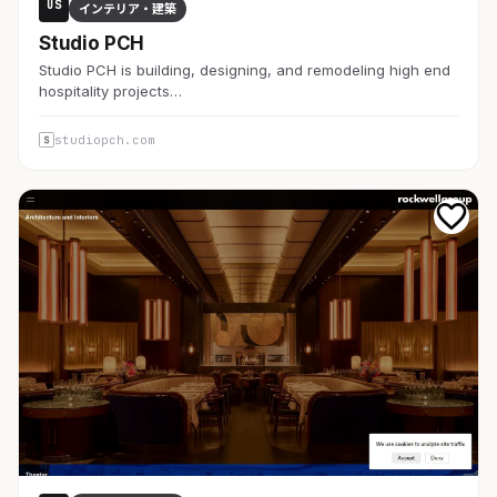
US
インテリア・建築
Studio PCH
Studio PCH is building, designing, and remodeling high end
hospitality projects…
studiopch.com