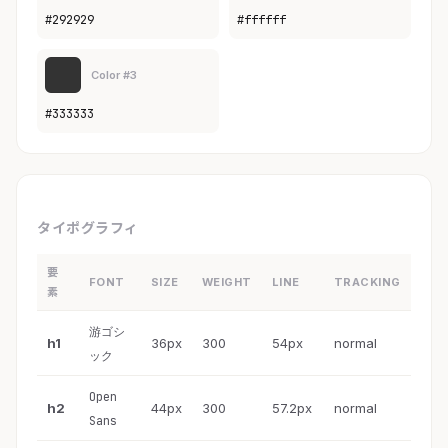
#292929
#ffffff
Color #3
#333333
タイポグラフィ
要
FONT
SIZE
WEIGHT
LINE
TRACKING
素
游ゴシ
h1
36px
300
54px
normal
ック
Open
h2
44px
300
57.2px
normal
Sans