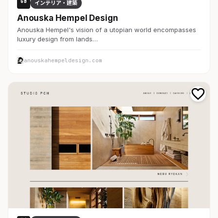
GB
インテリア・建築
Anouska Hempel Design
Anouska Hempel's vision of a utopian world encompasses
luxury design from lands…
anouskahempeldesign.com