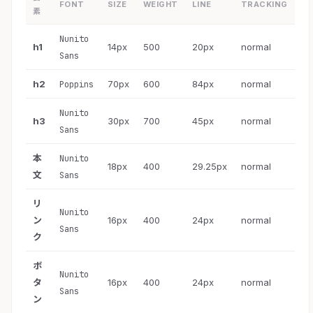
FONT
SIZE
WEIGHT
LINE
TRACKING
素
Nunito
h1
14px
500
20px
normal
Sans
h2
70px
600
84px
normal
Poppins
Nunito
h3
30px
700
45px
normal
Sans
本
Nunito
18px
400
29.25px
normal
文
Sans
リ
Nunito
ン
16px
400
24px
normal
Sans
ク
ボ
Nunito
タ
16px
400
24px
normal
Sans
ン