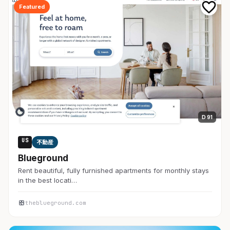
Featured
D 91
US
不動産
Blueground
Rent beautiful, fully furnished apartments for monthly stays
in the best locati…
theblueground.com