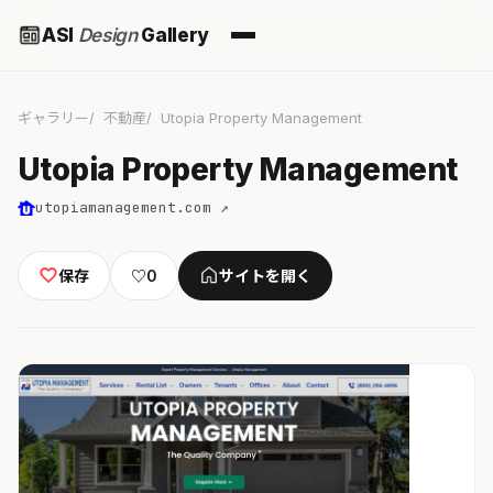
ASI
Design
Gallery
ギャラリー
不動産
Utopia Property Management
Utopia Property Management
utopiamanagement.com ↗
保存
♡
0
サイトを開く