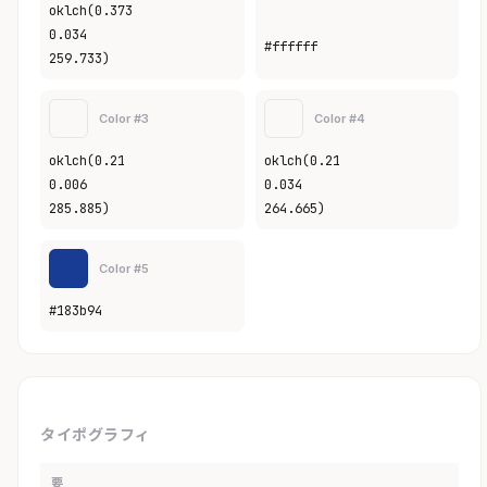
oklch(0.373
0.034
#ffffff
259.733)
Color #3
Color #4
oklch(0.21
oklch(0.21
0.006
0.034
285.885)
264.665)
Color #5
#183b94
タイポグラフィ
要