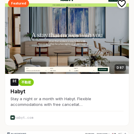
Featured
D 87
DE
不動産
Habyt
Stay a night or a month with Habyt. Flexible
accommodations with free cancellat…
habyt.com