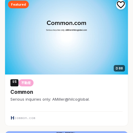
Featured
D 88
US
不動産
Common
Serious inquiries only: AMiller@hilcoglobal.
common.com