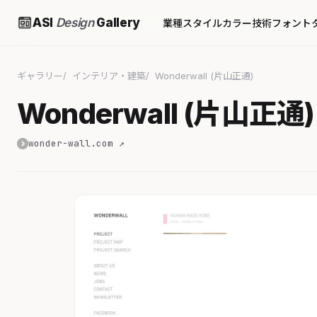
ASI
Design
Gallery
業種
スタイル
カラー
技術
フォント
ギャラリー
インテリア・建築
Wonderwall (片山正通)
Wonderwall (片山正通)
wonder-wall.com ↗