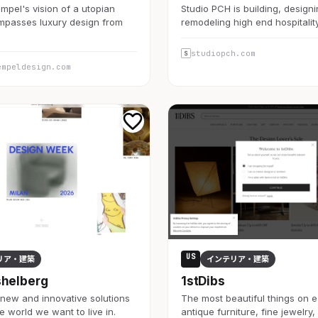
pel's vision of a utopian
Studio PCH is building, design
mpasses luxury design from
remodeling high end hospitalit
studiopch.com
empeldesign.com
US
リア・建築
インテリア・建築
shelberg
1stDibs
new and innovative solutions
The most beautiful things on e
e world we want to live in.
antique furniture, fine jewelry,