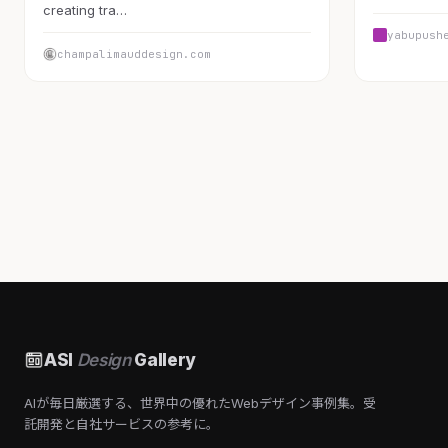
creating tra…
yabupush
champalimauddesign.com
ASI
Design
Gallery
AIが毎日厳選する、世界中の優れたWebデザイン事例集。受
託開発と自社サービスの参考に。