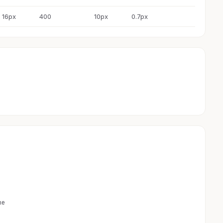
16px
400
10px
0.7px
ne