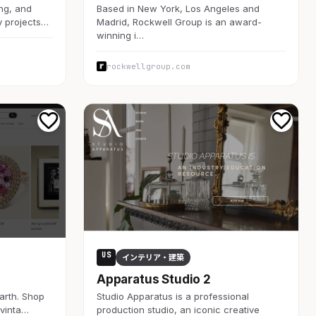
ing, and
Based in New York, Los Angeles and
y projects…
Madrid, Rockwell Group is an award-
winning i…
rockwellgroup.com
US
インテリア・建築
Apparatus Studio 2
arth. Shop
Studio Apparatus is a professional
 vinta…
production studio, an iconic creative