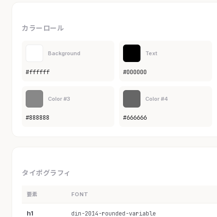
カラーロール
Background
Text
#ffffff
#000000
Color #3
Color #4
#888888
#666666
タイポグラフィ
要素
FONT
h1
din-2014-rounded-variable