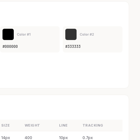
Color #1
Color #2
#000000
#333333
SIZE
WEIGHT
LINE
TRACKING
14px
400
10px
0.7px