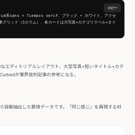
コピー
系sans + Tiempos serif、ブラック × ホワイト、アクセ
新記事グリッド（3カラム）、各カードは大写真+カテゴリラベル+タイ
雑誌的なエディトリアルレイアウト、大型写真+短いタイトル+カテ
apy/Curbedが業界批判記事の参考になる。
から自動抽出した数値データです。「同じ感じ」を再現する材