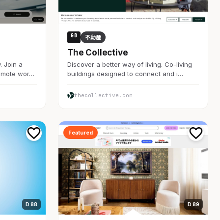
GB
不動産
The Collective
. Join a
Discover a better way of living. Co-living
remote wor…
buildings designed to connect and i…
thecollective.com
Featured
D 88
D 89