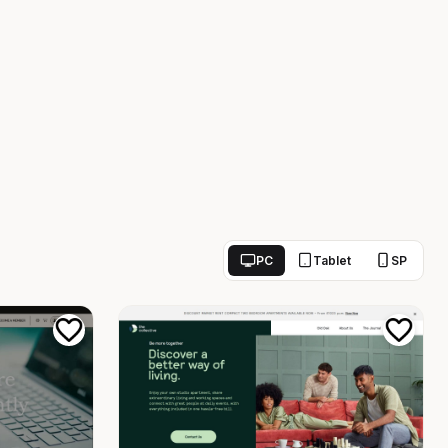
PC
Tablet
SP