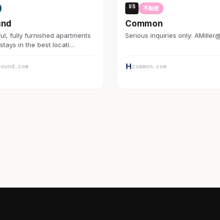
US
不動産
und
Common
ul, fully furnished apartments
Serious inquiries only: AMiller
stays in the best locati…
round.com
common.com