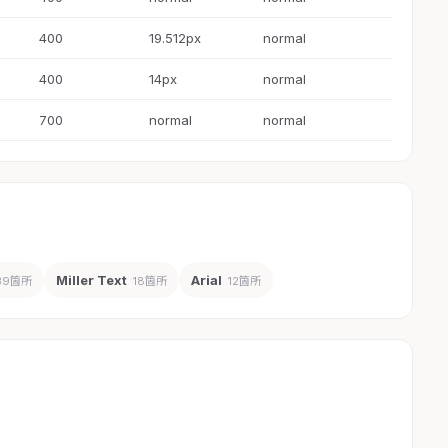
400
19.512px
normal
400
14px
normal
700
normal
normal
Miller Text
Arial
39箇所
18箇所
12箇所