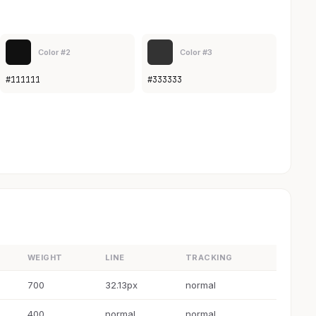
Color #2
Color #3
#111111
#333333
WEIGHT
LINE
TRACKING
700
32.13px
normal
400
normal
normal