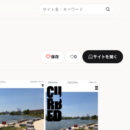
保存
♡
0
サイトを開く