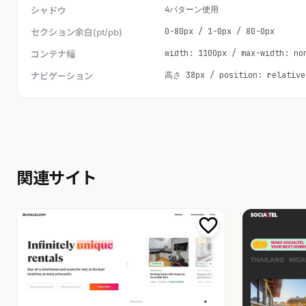
4パターン使用
シャドウ
0-80px / 1-0px / 80-0px
セクション余白(pt/pb)
width: 1100px / max-width: no
コンテナ幅
高さ 38px / position: relative
ナビゲーション
関連サイト