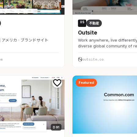
US
不動産
Outsite
🇸 アメリカ · ブランドサイト
Work anywhere, live differently
diverse global community of 
om
outsite.co
Featured
D 91