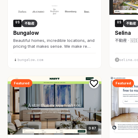
US
US
不動産
不動産
Bungalow
Selina
Beautiful homes, incredible locations, and
不動産 · 🇺
pricing that makes sense. We make re…
bungalow.com
selina.c
Featured
Featured
D 87