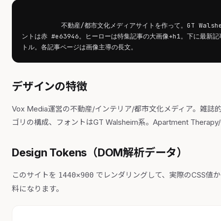
不動産/都市文化メディアサイトを作って。GT Walsheim
ントは赤 #e63946。ヒーローは特集記事の大画像+h1。下に最
トル。各記事ページは画像主導の長文。        
デザインの特徴
Vox Media運営の不動産/インテリア/都市文化メディア。
ゴリの構成、フォントはGT Walsheim系。Apartment Ther
Design Tokens（DOM解析データ）
このサイトを
でレンダリングして、実際のCSS値
1440×900
料になります。