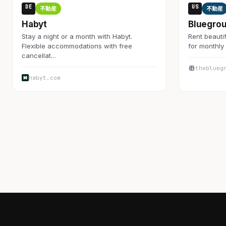
DE
US
不動産
不動産
Habyt
Bluegro
Stay a night or a month with Habyt.
Rent beautif
Flexible accommodations with free
for monthly 
cancellat…
theblueg
habyt.com