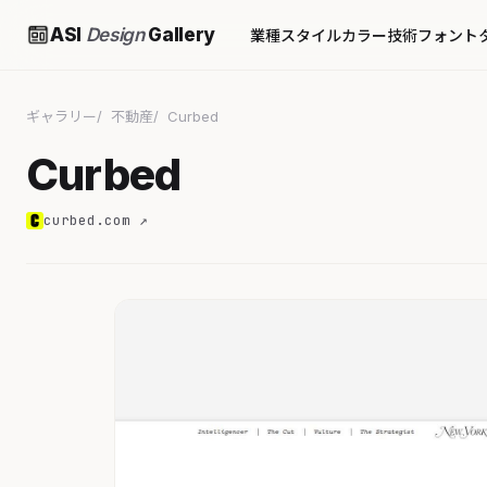
ASI
Design
Gallery
業種
スタイル
カラー
技術
フォント
ギャラリー
不動産
Curbed
Curbed
curbed.com ↗