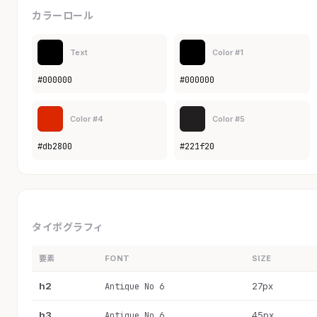
カラーロール
Text
Color #1
#000000
#000000
Color #4
Color #5
#db2800
#221f20
タイポグラフィ
要素
FONT
SIZE
h2
27px
Antique No 6
h3
45px
Antique No 6