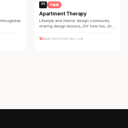
US
不動産
Apartment Therapy
@hilcoglobal.
Lifestyle and interior design community
sharing design lessons, DIY how-tos, sh…
apartmenttherapy.com