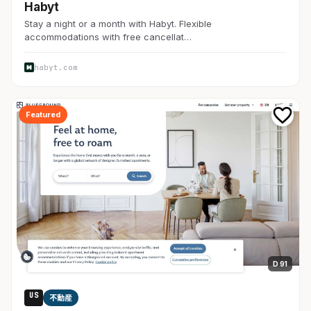
Habyt
Stay a night or a month with Habyt. Flexible
accommodations with free cancellat…
habyt.com
Featured
D 91
US
不動産