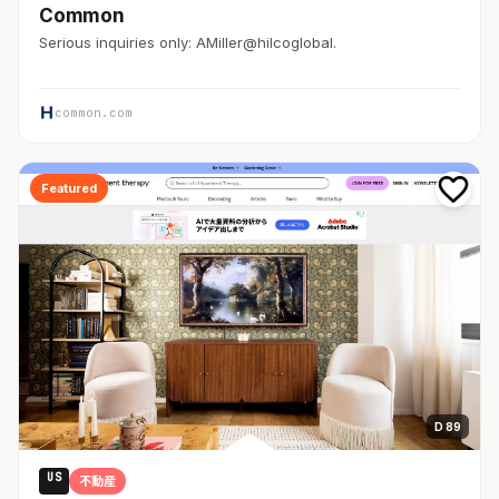
Common
Serious inquiries only: AMiller@hilcoglobal.
common.com
Featured
D 89
US
不動産