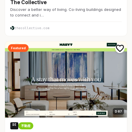
The Collective
Discover a better way of living. Co-living buildings designed
to connect and i…
thecollective.com
Featured
D 87
DE
不動産