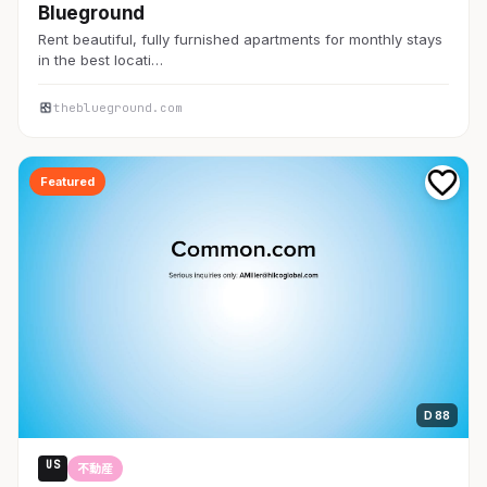
Blueground
Rent beautiful, fully furnished apartments for monthly stays
in the best locati…
theblueground.com
Featured
D 88
US
不動産