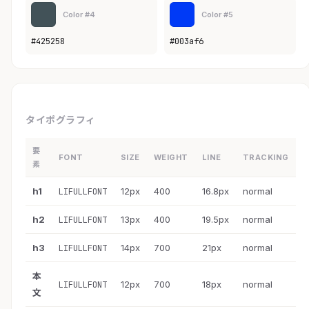
Color #4
Color #5
#425258
#003af6
タイポグラフィ
要
FONT
SIZE
WEIGHT
LINE
TRACKING
素
h1
12px
400
16.8px
normal
LIFULLFONT
h2
13px
400
19.5px
normal
LIFULLFONT
h3
14px
700
21px
normal
LIFULLFONT
本
12px
700
18px
normal
LIFULLFONT
文